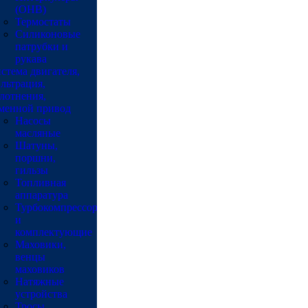
(ОНВ)
Термостаты
Силиконовые
патрубки и
рукава
стема двигателя,
льтрация,
лотнения,
менной привод
Насосы
масляные
Шатуны,
поршни,
гильзы
Топливная
аппаратура
Турбокомпрессоры
и
комплектующие
Маховики,
венцы
маховиков
Натяжные
устройства
Тросы