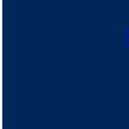
Си
фи
уп
ре