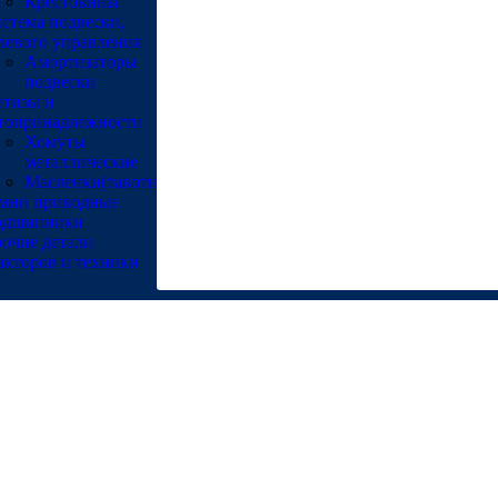
Крестовины
стема подвески,
левого управления
Амортизаторы
подвески
тизы и
топринадлежности
Хомуты
металлические
Масленки(тавотницы)
мни приводные
одшипники
очие детали
акторов и техники