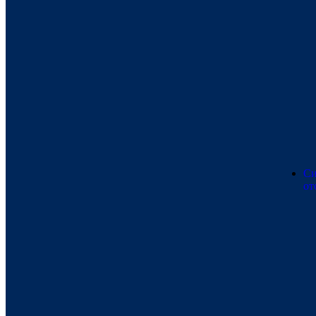
Си
от