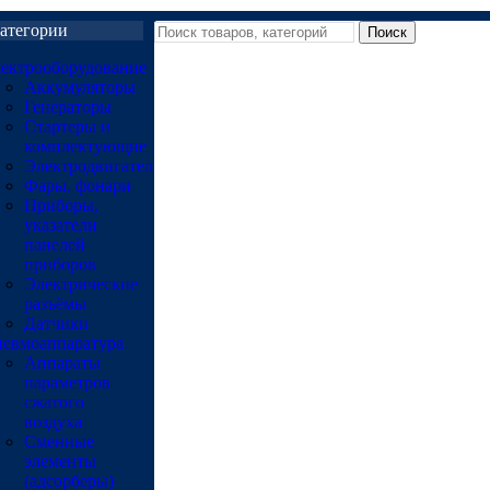
атегории
Поиск
ектрооборудование
Аккумуляторы
Генераторы
Стартеры и
комплектующие
Электродвигатели
Фары, фонари
Приборы,
указатели
панелей
приборов
Электрические
разъёмы
Датчики
евмоаппаратура
Аппараты
параметров
сжатого
воздуха
Сменные
элементы
(адсорберы)