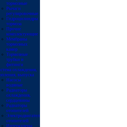
тормозные
Рычаги
регулировочные
Гидроцилиндры
тормоза
Прочие
комплектующие
Мембраны
тормозных
камер
Тормозные
трубки и
фитинги
стема охлаждения,
опления, выпуска
Насосы
водяные
Радиаторы
охлаждения,
сердцевины
Радиаторы
отопителей
Электродвигатели
отопителей
Интеркулеры