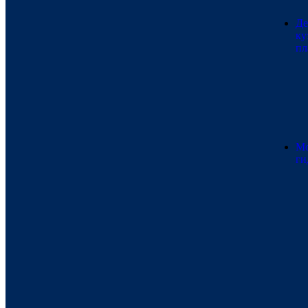
Де
ку
пл
Мо
ги