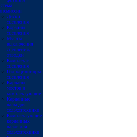
стема
ансмиссии
Диски
сцепления
Корзины
сцепления
Муфты
выключения
сцепления,
отводки
Комплекты
сцепления
Гидроцилиндры
сцепления
Карданы
мостов и
комплектующие
Карданные
валы для
сельхозтехники
Комплектующие
карданных
валов для
сельхозтехники