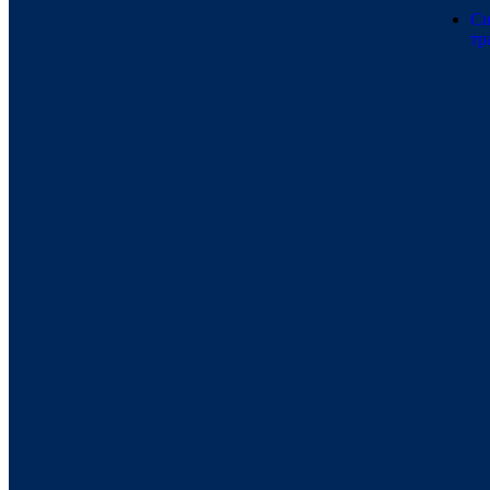
Си
тр