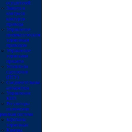
осушителей
Защита и
контроля
контуров
привода
Управление
пневматическим
тормозным
приводом
Управление
тормозами
прицепа
Усилители
сцепления
(ПГУ)
Соединительная
аппаратура
Управление
КПП
Регуляторы
положения
рмозная система
Барабаны
тормозные
Камеры