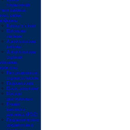
управления
тали кабины,
зова, рамы,
атформы
Колеса в сборе
Пружины
газовые
Амортизаторы
кабины
Амортизаторы
сиденья
бильная
дравлика
Распределители
гидравлические
Гидромоторы
Насос-дозаторы
Насосы
шестеренные
Рукава
высокого
давления (РВД)
Гидравлические
соединения и
фитинги