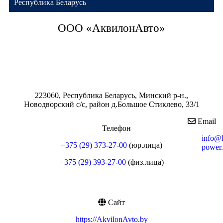
Республика Беларусь
ООО «АквилонАвто»
223060, Республика Беларусь, Минский р-н.,
Новодворский с/с, район д.Большое Стиклево, 33/1
Email
Телефон
info@l
+375 (29) 373-27-00
(юр.лица)
power
+375 (29) 393-27-00
(физ.лица)
Сайт
https://AkvilonAvto.by